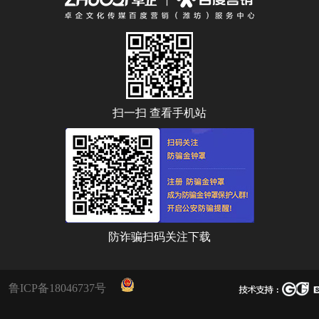
扫一扫 查看手机站
防诈骗扫码关注下载
鲁ICP备18046737号