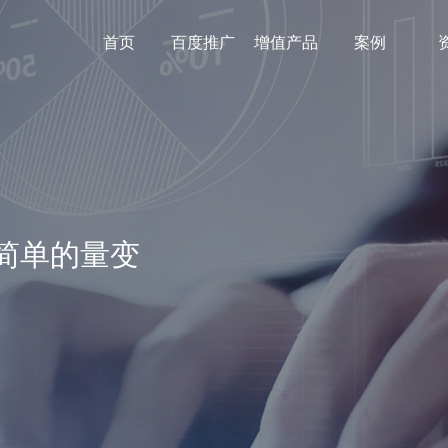
首页
百度推广
增值产品
案例
营销工具
微网站
微信小程序
企业文化
百家号
720全景地图
聚合手机站
企业邮箱
微网站
ID
简单的量变