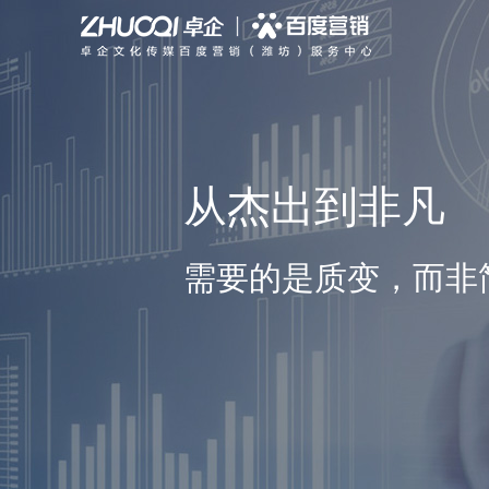
搜索推广
聚合新品
全部
行业动态
公司简介
信息流推广
PC站
智能响应式建站
公司新闻
专业团队
品牌宣传
GEO优化
营销型网站
基木鱼平台
公司大事记
从杰出到非凡
需要的是质变，而非